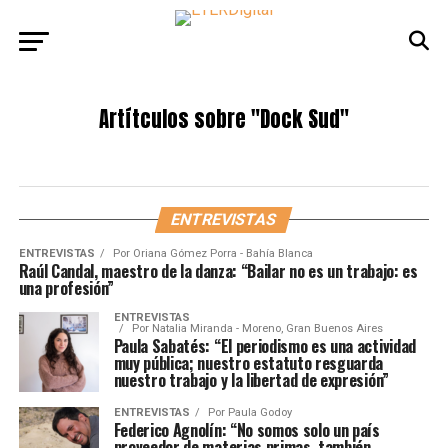
Artítculos sobre
"Dock Sud"
ENTREVISTAS
ENTREVISTAS
Por
Oriana Gómez Porra - Bahía Blanca
Raúl Candal, maestro de la danza: “Bailar no es un trabajo: es
una profesión”
ENTREVISTAS
Por
Natalia Miranda - Moreno, Gran Buenos Aires
Paula Sabatés: “El periodismo es una actividad
muy pública; nuestro estatuto resguarda
nuestro trabajo y la libertad de expresión”
ENTREVISTAS
Por
Paula Godoy
Federico Agnolín: “No somos solo un país
proveedor de materias primas, también