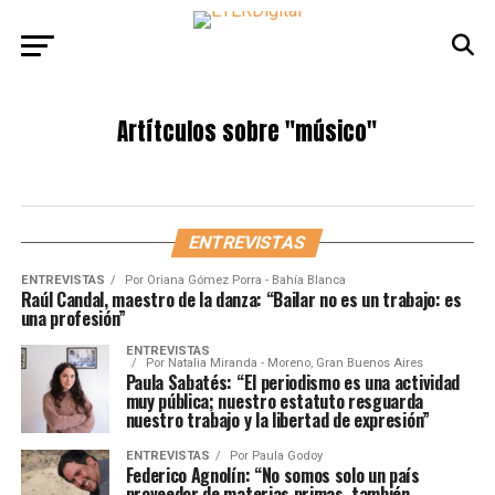
Artítculos sobre
"músico"
ENTREVISTAS
ENTREVISTAS
Por
Oriana Gómez Porra - Bahía Blanca
Raúl Candal, maestro de la danza: “Bailar no es un trabajo: es
una profesión”
ENTREVISTAS
Por
Natalia Miranda - Moreno, Gran Buenos Aires
Paula Sabatés: “El periodismo es una actividad
muy pública; nuestro estatuto resguarda
nuestro trabajo y la libertad de expresión”
ENTREVISTAS
Por
Paula Godoy
Federico Agnolín: “No somos solo un país
proveedor de materias primas, también