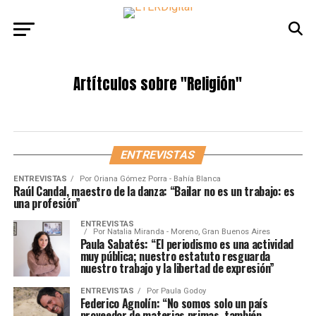
Artítculos sobre
"Religión"
ENTREVISTAS
ENTREVISTAS
Por
Oriana Gómez Porra - Bahía Blanca
Raúl Candal, maestro de la danza: “Bailar no es un trabajo: es
una profesión”
ENTREVISTAS
Por
Natalia Miranda - Moreno, Gran Buenos Aires
Paula Sabatés: “El periodismo es una actividad
muy pública; nuestro estatuto resguarda
nuestro trabajo y la libertad de expresión”
ENTREVISTAS
Por
Paula Godoy
Federico Agnolín: “No somos solo un país
proveedor de materias primas, también