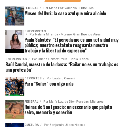
FEDERAL
Por
María Paz Valencia - Entre Ríos
Museo del Ovni: la casa azul que mira al cielo
ENTREVISTAS
Por
Natalia Miranda - Moreno, Gran Buenos Aires
Paula Sabatés: “El periodismo es una actividad muy
pública; nuestro estatuto resguarda nuestro
trabajo y la libertad de expresión”
ENTREVISTAS
Por
Oriana Gómez Porra - Bahía Blanca
Raúl Candal, maestro de la danza: “Bailar no es un trabajo: es
una profesión”
DEPORTES
Por
Lautaro Cammi
Para “Soñer” con algo más
FEDERAL
Por
María Luz de Dio - Posadas, Misiones
Ruinas de San Ignacio: un escenario que palpita
selva, memoria y conexión
CULTURA
Por
Benjamín Ulises Nicosia