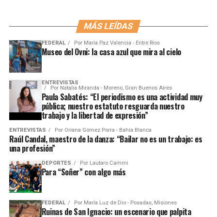
MÁS LEÍDAS
FEDERAL
Por
María Paz Valencia - Entre Ríos
Museo del Ovni: la casa azul que mira al cielo
ENTREVISTAS
Por
Natalia Miranda - Moreno, Gran Buenos Aires
Paula Sabatés: “El periodismo es una actividad muy
pública; nuestro estatuto resguarda nuestro
trabajo y la libertad de expresión”
ENTREVISTAS
Por
Oriana Gómez Porra - Bahía Blanca
Raúl Candal, maestro de la danza: “Bailar no es un trabajo: es
una profesión”
DEPORTES
Por
Lautaro Cammi
Para “Soñer” con algo más
FEDERAL
Por
María Luz de Dio - Posadas, Misiones
Ruinas de San Ignacio: un escenario que palpita