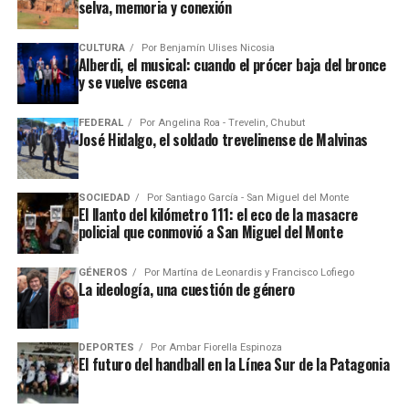
selva, memoria y conexión
CULTURA
Por
Benjamín Ulises Nicosia
Alberdi, el musical: cuando el prócer baja del bronce
y se vuelve escena
FEDERAL
Por
Angelina Roa - Trevelin, Chubut
José Hidalgo, el soldado trevelinense de Malvinas
SOCIEDAD
Por
Santiago García - San Miguel del Monte
El llanto del kilómetro 111: el eco de la masacre
policial que conmovió a San Miguel del Monte
GÉNEROS
Por
Martína de Leonardis y Francisco Lofiego
La ideología, una cuestión de género
DEPORTES
Por
Ambar Fiorella Espinoza
El futuro del handball en la Línea Sur de la Patagonia