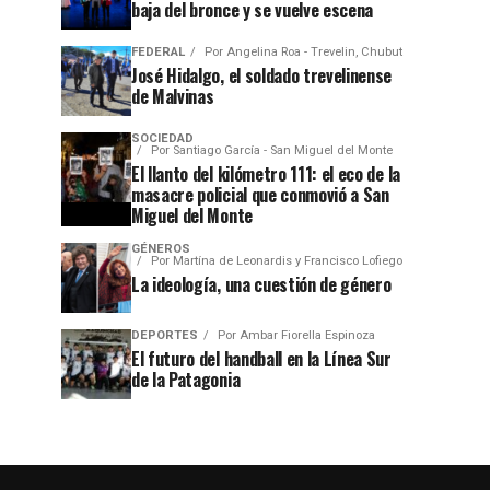
baja del bronce y se vuelve escena
FEDERAL
Por
Angelina Roa - Trevelin, Chubut
José Hidalgo, el soldado trevelinense
de Malvinas
SOCIEDAD
Por
Santiago García - San Miguel del Monte
El llanto del kilómetro 111: el eco de la
masacre policial que conmovió a San
Miguel del Monte
GÉNEROS
Por
Martína de Leonardis y Francisco Lofiego
La ideología, una cuestión de género
DEPORTES
Por
Ambar Fiorella Espinoza
El futuro del handball en la Línea Sur
de la Patagonia