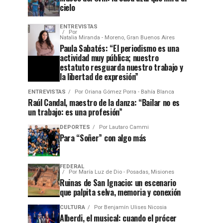
cielo
ENTREVISTAS
Por
Natalia Miranda - Moreno, Gran Buenos Aires
Paula Sabatés: “El periodismo es una
actividad muy pública; nuestro
estatuto resguarda nuestro trabajo y
la libertad de expresión”
ENTREVISTAS
Por
Oriana Gómez Porra - Bahía Blanca
Raúl Candal, maestro de la danza: “Bailar no es
un trabajo: es una profesión”
DEPORTES
Por
Lautaro Cammi
Para “Soñer” con algo más
FEDERAL
Por
María Luz de Dio - Posadas, Misiones
Ruinas de San Ignacio: un escenario
que palpita selva, memoria y conexión
CULTURA
Por
Benjamín Ulises Nicosia
Alberdi, el musical: cuando el prócer