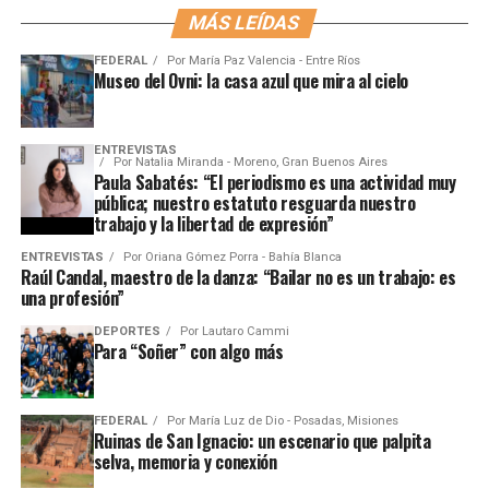
MÁS LEÍDAS
FEDERAL
Por
María Paz Valencia - Entre Ríos
Museo del Ovni: la casa azul que mira al cielo
ENTREVISTAS
Por
Natalia Miranda - Moreno, Gran Buenos Aires
Paula Sabatés: “El periodismo es una actividad muy
pública; nuestro estatuto resguarda nuestro
trabajo y la libertad de expresión”
ENTREVISTAS
Por
Oriana Gómez Porra - Bahía Blanca
Raúl Candal, maestro de la danza: “Bailar no es un trabajo: es
una profesión”
DEPORTES
Por
Lautaro Cammi
Para “Soñer” con algo más
FEDERAL
Por
María Luz de Dio - Posadas, Misiones
Ruinas de San Ignacio: un escenario que palpita
selva, memoria y conexión