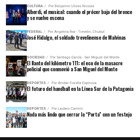
CULTURA
Por
Benjamín Ulises Nicosia
Alberdi, el musical: cuando el prócer baja del bronce
y se vuelve escena
FEDERAL
Por
Angelina Roa - Trevelin, Chubut
José Hidalgo, el soldado trevelinense de Malvinas
SOCIEDAD
Por
Santiago García - San Miguel del Monte
El llanto del kilómetro 111: el eco de la masacre
policial que conmovió a San Miguel del Monte
DEPORTES
Por
Ambar Fiorella Espinoza
El futuro del handball en la Línea Sur de la Patagonia
DEPORTES
Por
Lautaro Cammi
Nada más lindo que cerrar la “Porta” con un festejo