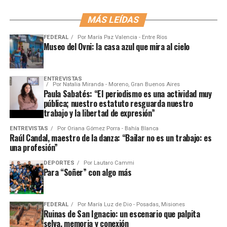
MÁS LEÍDAS
FEDERAL
Por
María Paz Valencia - Entre Ríos
Museo del Ovni: la casa azul que mira al cielo
ENTREVISTAS
Por
Natalia Miranda - Moreno, Gran Buenos Aires
Paula Sabatés: “El periodismo es una actividad muy
pública; nuestro estatuto resguarda nuestro
trabajo y la libertad de expresión”
ENTREVISTAS
Por
Oriana Gómez Porra - Bahía Blanca
Raúl Candal, maestro de la danza: “Bailar no es un trabajo: es
una profesión”
DEPORTES
Por
Lautaro Cammi
Para “Soñer” con algo más
FEDERAL
Por
María Luz de Dio - Posadas, Misiones
Ruinas de San Ignacio: un escenario que palpita
selva, memoria y conexión