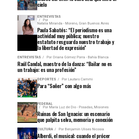
cielo
ENTREVISTAS
Por
Natalia Miranda - Moreno, Gran Buenos Aires
Paula Sabatés: “El periodismo es una
actividad muy pública; nuestro
estatuto resguarda nuestro trabajo y
la libertad de expresión”
ENTREVISTAS
Por
Oriana Gómez Porra - Bahía Blanca
Raúl Candal, maestro de la danza: “Bailar no es
un trabajo: es una profesión”
DEPORTES
Por
Lautaro Cammi
Para “Soñer” con algo más
FEDERAL
Por
María Luz de Dio - Posadas, Misiones
Ruinas de San Ignacio: un escenario
que palpita selva, memoria y conexión
CULTURA
Por
Benjamín Ulises Nicosia
Alberdi, el musical: cuando el prócer