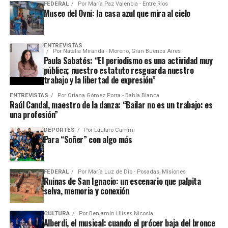
FEDERAL
Por
María Paz Valencia - Entre Ríos
Museo del Ovni: la casa azul que mira al cielo
ENTREVISTAS
Por
Natalia Miranda - Moreno, Gran Buenos Aires
Paula Sabatés: “El periodismo es una actividad muy
pública; nuestro estatuto resguarda nuestro
trabajo y la libertad de expresión”
ENTREVISTAS
Por
Oriana Gómez Porra - Bahía Blanca
Raúl Candal, maestro de la danza: “Bailar no es un trabajo: es
una profesión”
DEPORTES
Por
Lautaro Cammi
Para “Soñer” con algo más
FEDERAL
Por
María Luz de Dio - Posadas, Misiones
Ruinas de San Ignacio: un escenario que palpita
selva, memoria y conexión
CULTURA
Por
Benjamín Ulises Nicosia
Alberdi, el musical: cuando el prócer baja del bronce