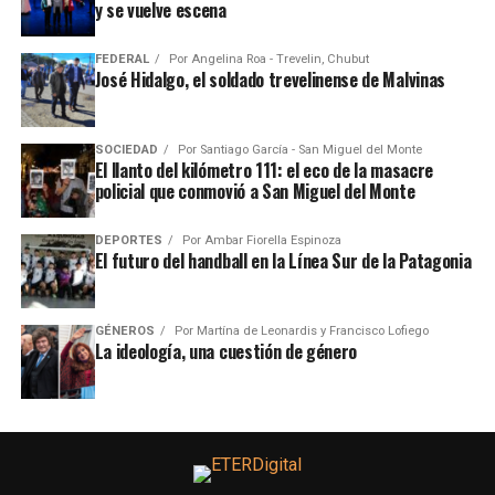
y se vuelve escena
FEDERAL
Por
Angelina Roa - Trevelin, Chubut
José Hidalgo, el soldado trevelinense de Malvinas
SOCIEDAD
Por
Santiago García - San Miguel del Monte
El llanto del kilómetro 111: el eco de la masacre
policial que conmovió a San Miguel del Monte
DEPORTES
Por
Ambar Fiorella Espinoza
El futuro del handball en la Línea Sur de la Patagonia
GÉNEROS
Por
Martína de Leonardis y Francisco Lofiego
La ideología, una cuestión de género