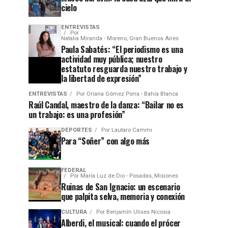
cielo
ENTREVISTAS
Por
Natalia Miranda - Moreno, Gran Buenos Aires
Paula Sabatés: “El periodismo es una
actividad muy pública; nuestro
estatuto resguarda nuestro trabajo y
la libertad de expresión”
ENTREVISTAS
Por
Oriana Gómez Porra - Bahía Blanca
Raúl Candal, maestro de la danza: “Bailar no es
un trabajo: es una profesión”
DEPORTES
Por
Lautaro Cammi
Para “Soñer” con algo más
FEDERAL
Por
María Luz de Dio - Posadas, Misiones
Ruinas de San Ignacio: un escenario
que palpita selva, memoria y conexión
CULTURA
Por
Benjamín Ulises Nicosia
Alberdi, el musical: cuando el prócer