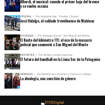
Alberdi, el musical: cuando el prócer baja del bronce
y se vuelve escena
FEDERAL
Por
Angelina Roa - Trevelin, Chubut
José Hidalgo, el soldado trevelinense de Malvinas
SOCIEDAD
Por
Santiago García - San Miguel del Monte
El llanto del kilómetro 111: el eco de la masacre
policial que conmovió a San Miguel del Monte
DEPORTES
Por
Ambar Fiorella Espinoza
El futuro del handball en la Línea Sur de la Patagonia
GÉNEROS
Por
Martína de Leonardis y Francisco Lofiego
La ideología, una cuestión de género