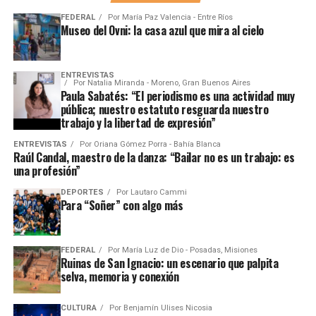
FEDERAL
Por
María Paz Valencia - Entre Ríos
Museo del Ovni: la casa azul que mira al cielo
ENTREVISTAS
Por
Natalia Miranda - Moreno, Gran Buenos Aires
Paula Sabatés: “El periodismo es una actividad muy
pública; nuestro estatuto resguarda nuestro
trabajo y la libertad de expresión”
ENTREVISTAS
Por
Oriana Gómez Porra - Bahía Blanca
Raúl Candal, maestro de la danza: “Bailar no es un trabajo: es
una profesión”
DEPORTES
Por
Lautaro Cammi
Para “Soñer” con algo más
FEDERAL
Por
María Luz de Dio - Posadas, Misiones
Ruinas de San Ignacio: un escenario que palpita
selva, memoria y conexión
CULTURA
Por
Benjamín Ulises Nicosia