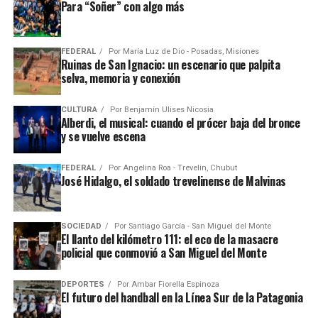
Para “Soñer” con algo más
FEDERAL
Por
María Luz de Dio - Posadas, Misiones
Ruinas de San Ignacio: un escenario que palpita
selva, memoria y conexión
CULTURA
Por
Benjamín Ulises Nicosia
Alberdi, el musical: cuando el prócer baja del bronce
y se vuelve escena
FEDERAL
Por
Angelina Roa - Trevelin, Chubut
José Hidalgo, el soldado trevelinense de Malvinas
SOCIEDAD
Por
Santiago García - San Miguel del Monte
El llanto del kilómetro 111: el eco de la masacre
policial que conmovió a San Miguel del Monte
DEPORTES
Por
Ambar Fiorella Espinoza
El futuro del handball en la Línea Sur de la Patagonia