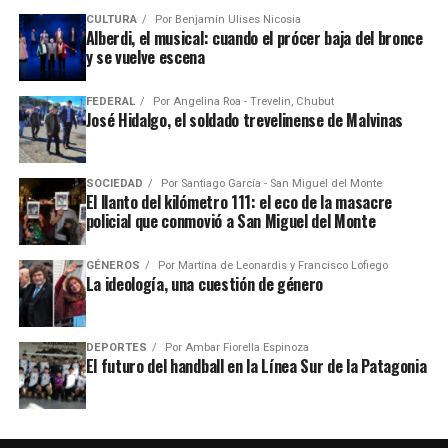
CULTURA
Por
Benjamín Ulises Nicosia
Alberdi, el musical: cuando el prócer baja del bronce
y se vuelve escena
FEDERAL
Por
Angelina Roa - Trevelin, Chubut
José Hidalgo, el soldado trevelinense de Malvinas
SOCIEDAD
Por
Santiago García - San Miguel del Monte
El llanto del kilómetro 111: el eco de la masacre
policial que conmovió a San Miguel del Monte
GÉNEROS
Por
Martína de Leonardis y Francisco Lofiego
La ideología, una cuestión de género
DEPORTES
Por
Ambar Fiorella Espinoza
El futuro del handball en la Línea Sur de la Patagonia