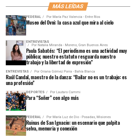
MÁS LEÍDAS
FEDERAL
Por
María Paz Valencia - Entre Ríos
Museo del Ovni: la casa azul que mira al cielo
ENTREVISTAS
Por
Natalia Miranda - Moreno, Gran Buenos Aires
Paula Sabatés: “El periodismo es una actividad muy
pública; nuestro estatuto resguarda nuestro
trabajo y la libertad de expresión”
ENTREVISTAS
Por
Oriana Gómez Porra - Bahía Blanca
Raúl Candal, maestro de la danza: “Bailar no es un trabajo: es
una profesión”
DEPORTES
Por
Lautaro Cammi
Para “Soñer” con algo más
FEDERAL
Por
María Luz de Dio - Posadas, Misiones
Ruinas de San Ignacio: un escenario que palpita
selva, memoria y conexión