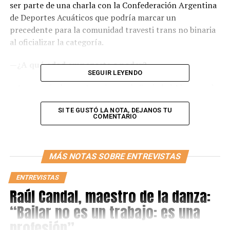
ser parte de una charla con la Confederación Argentina
de Deportes Acuáticos que podría marcar un
precedente para la comunidad travesti trans no binaria
al oficializar la categoría.
—¿A qué edad empezaste a nadar?
SEGUIR LEYENDO
—Arranqué a los cuatro años en la Sociedad Alemana de
Gimnasia de Villa Ballester, a los 10 me inicié en la
competencia y pude hacerlo hasta los 14.
SI TE GUSTÓ LA NOTA, DEJANOS TU
COMENTARIO
—¿Por qué tuviste que dejar de competir?
—A esa edad inició mi proceso de transición, sentía mi
MÁS NOTAS SOBRE ENTREVISTAS
cuerpo diferente y cosas que no sabía nombrar,además,
ENTREVISTAS
no quería usar la malla sino una remera y short y no
Raúl Candal, maestro de la danza:
podía porque en natación la indumentaria está dentro
del reglamento.
“Bailar no es un trabajo: es una
profesión”
—¿Y desde el club qué te dijeron?