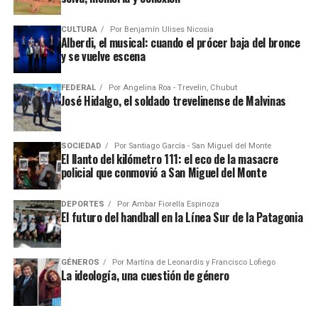
CULTURA
Por
Benjamín Ulises Nicosia
Alberdi, el musical: cuando el prócer baja del bronce
y se vuelve escena
FEDERAL
Por
Angelina Roa - Trevelin, Chubut
José Hidalgo, el soldado trevelinense de Malvinas
SOCIEDAD
Por
Santiago García - San Miguel del Monte
El llanto del kilómetro 111: el eco de la masacre
policial que conmovió a San Miguel del Monte
DEPORTES
Por
Ambar Fiorella Espinoza
El futuro del handball en la Línea Sur de la Patagonia
GÉNEROS
Por
Martína de Leonardis y Francisco Lofiego
La ideología, una cuestión de género