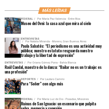
MÁS LEÍDAS
FEDERAL
Por
María Paz Valencia - Entre Ríos
Museo del Ovni: la casa azul que mira al cielo
ENTREVISTAS
Por
Natalia Miranda - Moreno, Gran Buenos Aires
Paula Sabatés: “El periodismo es una actividad muy
pública; nuestro estatuto resguarda nuestro
trabajo y la libertad de expresión”
ENTREVISTAS
Por
Oriana Gómez Porra - Bahía Blanca
Raúl Candal, maestro de la danza: “Bailar no es un trabajo: es
una profesión”
DEPORTES
Por
Lautaro Cammi
Para “Soñer” con algo más
FEDERAL
Por
María Luz de Dio - Posadas, Misiones
Ruinas de San Ignacio: un escenario que palpita
selva, memoria y conexión