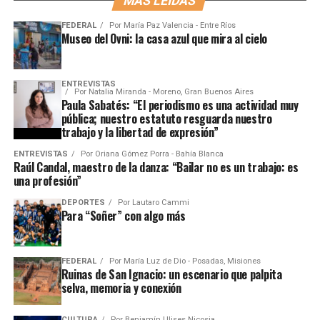
MÁS LEÍDAS
FEDERAL
Por
María Paz Valencia - Entre Ríos
Museo del Ovni: la casa azul que mira al cielo
ENTREVISTAS
Por
Natalia Miranda - Moreno, Gran Buenos Aires
Paula Sabatés: “El periodismo es una actividad muy
pública; nuestro estatuto resguarda nuestro
trabajo y la libertad de expresión”
ENTREVISTAS
Por
Oriana Gómez Porra - Bahía Blanca
Raúl Candal, maestro de la danza: “Bailar no es un trabajo: es
una profesión”
DEPORTES
Por
Lautaro Cammi
Para “Soñer” con algo más
FEDERAL
Por
María Luz de Dio - Posadas, Misiones
Ruinas de San Ignacio: un escenario que palpita
selva, memoria y conexión
CULTURA
Por
Benjamín Ulises Nicosia