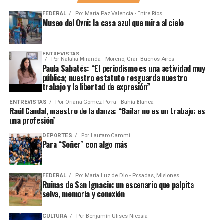
FEDERAL
Por
María Paz Valencia - Entre Ríos
Museo del Ovni: la casa azul que mira al cielo
ENTREVISTAS
Por
Natalia Miranda - Moreno, Gran Buenos Aires
Paula Sabatés: “El periodismo es una actividad muy
pública; nuestro estatuto resguarda nuestro
trabajo y la libertad de expresión”
ENTREVISTAS
Por
Oriana Gómez Porra - Bahía Blanca
Raúl Candal, maestro de la danza: “Bailar no es un trabajo: es
una profesión”
DEPORTES
Por
Lautaro Cammi
Para “Soñer” con algo más
FEDERAL
Por
María Luz de Dio - Posadas, Misiones
Ruinas de San Ignacio: un escenario que palpita
selva, memoria y conexión
CULTURA
Por
Benjamín Ulises Nicosia