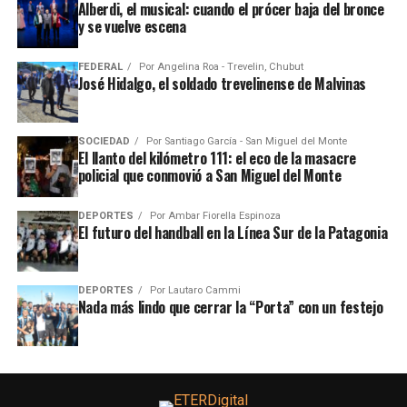
Alberdi, el musical: cuando el prócer baja del bronce
y se vuelve escena
FEDERAL
Por
Angelina Roa - Trevelin, Chubut
José Hidalgo, el soldado trevelinense de Malvinas
SOCIEDAD
Por
Santiago García - San Miguel del Monte
El llanto del kilómetro 111: el eco de la masacre
policial que conmovió a San Miguel del Monte
DEPORTES
Por
Ambar Fiorella Espinoza
El futuro del handball en la Línea Sur de la Patagonia
DEPORTES
Por
Lautaro Cammi
Nada más lindo que cerrar la “Porta” con un festejo