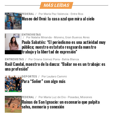
MÁS LEÍDAS
FEDERAL
Por
María Paz Valencia - Entre Ríos
Museo del Ovni: la casa azul que mira al cielo
ENTREVISTAS
Por
Natalia Miranda - Moreno, Gran Buenos Aires
Paula Sabatés: “El periodismo es una actividad muy
pública; nuestro estatuto resguarda nuestro
trabajo y la libertad de expresión”
ENTREVISTAS
Por
Oriana Gómez Porra - Bahía Blanca
Raúl Candal, maestro de la danza: “Bailar no es un trabajo: es
una profesión”
DEPORTES
Por
Lautaro Cammi
Para “Soñer” con algo más
FEDERAL
Por
María Luz de Dio - Posadas, Misiones
Ruinas de San Ignacio: un escenario que palpita
selva, memoria y conexión