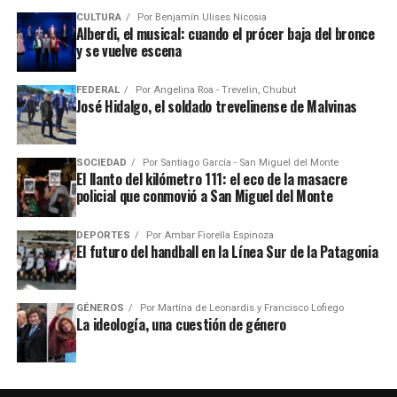
CULTURA
Por
Benjamín Ulises Nicosia
Alberdi, el musical: cuando el prócer baja del bronce
y se vuelve escena
FEDERAL
Por
Angelina Roa - Trevelin, Chubut
José Hidalgo, el soldado trevelinense de Malvinas
SOCIEDAD
Por
Santiago García - San Miguel del Monte
El llanto del kilómetro 111: el eco de la masacre
policial que conmovió a San Miguel del Monte
DEPORTES
Por
Ambar Fiorella Espinoza
El futuro del handball en la Línea Sur de la Patagonia
GÉNEROS
Por
Martína de Leonardis y Francisco Lofiego
La ideología, una cuestión de género