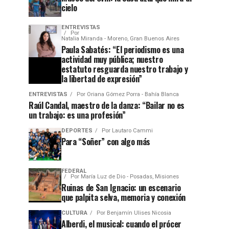
cielo
ENTREVISTAS
Por
Natalia Miranda - Moreno, Gran Buenos Aires
Paula Sabatés: “El periodismo es una
actividad muy pública; nuestro
estatuto resguarda nuestro trabajo y
la libertad de expresión”
ENTREVISTAS
Por
Oriana Gómez Porra - Bahía Blanca
Raúl Candal, maestro de la danza: “Bailar no es
un trabajo: es una profesión”
DEPORTES
Por
Lautaro Cammi
Para “Soñer” con algo más
FEDERAL
Por
María Luz de Dio - Posadas, Misiones
Ruinas de San Ignacio: un escenario
que palpita selva, memoria y conexión
CULTURA
Por
Benjamín Ulises Nicosia
Alberdi, el musical: cuando el prócer