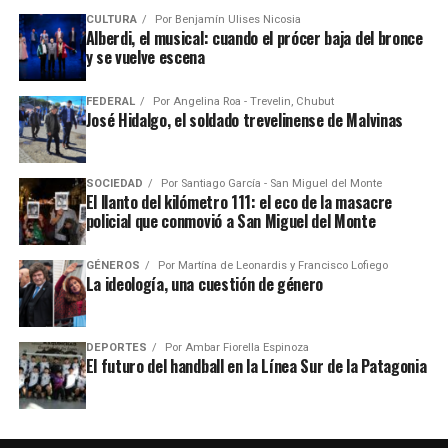
CULTURA
Por
Benjamín Ulises Nicosia
Alberdi, el musical: cuando el prócer baja del bronce
y se vuelve escena
FEDERAL
Por
Angelina Roa - Trevelin, Chubut
José Hidalgo, el soldado trevelinense de Malvinas
SOCIEDAD
Por
Santiago García - San Miguel del Monte
El llanto del kilómetro 111: el eco de la masacre
policial que conmovió a San Miguel del Monte
GÉNEROS
Por
Martína de Leonardis y Francisco Lofiego
La ideología, una cuestión de género
DEPORTES
Por
Ambar Fiorella Espinoza
El futuro del handball en la Línea Sur de la Patagonia