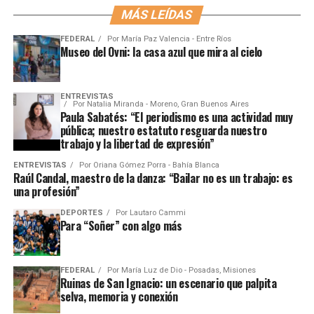
MÁS LEÍDAS
FEDERAL
Por
María Paz Valencia - Entre Ríos
Museo del Ovni: la casa azul que mira al cielo
ENTREVISTAS
Por
Natalia Miranda - Moreno, Gran Buenos Aires
Paula Sabatés: “El periodismo es una actividad muy
pública; nuestro estatuto resguarda nuestro
trabajo y la libertad de expresión”
ENTREVISTAS
Por
Oriana Gómez Porra - Bahía Blanca
Raúl Candal, maestro de la danza: “Bailar no es un trabajo: es
una profesión”
DEPORTES
Por
Lautaro Cammi
Para “Soñer” con algo más
FEDERAL
Por
María Luz de Dio - Posadas, Misiones
Ruinas de San Ignacio: un escenario que palpita
selva, memoria y conexión