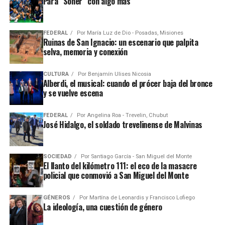
Para “Soñer” con algo más
FEDERAL
Por
María Luz de Dio - Posadas, Misiones
Ruinas de San Ignacio: un escenario que palpita
selva, memoria y conexión
CULTURA
Por
Benjamín Ulises Nicosia
Alberdi, el musical: cuando el prócer baja del bronce
y se vuelve escena
FEDERAL
Por
Angelina Roa - Trevelin, Chubut
José Hidalgo, el soldado trevelinense de Malvinas
SOCIEDAD
Por
Santiago García - San Miguel del Monte
El llanto del kilómetro 111: el eco de la masacre
policial que conmovió a San Miguel del Monte
GÉNEROS
Por
Martína de Leonardis y Francisco Lofiego
La ideología, una cuestión de género