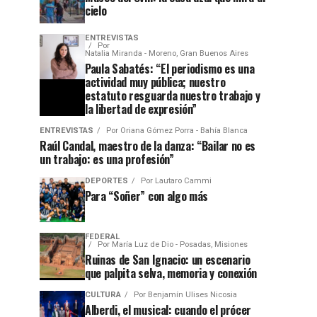
cielo
ENTREVISTAS
Por
Natalia Miranda - Moreno, Gran Buenos Aires
Paula Sabatés: “El periodismo es una
actividad muy pública; nuestro
estatuto resguarda nuestro trabajo y
la libertad de expresión”
ENTREVISTAS
Por
Oriana Gómez Porra - Bahía Blanca
Raúl Candal, maestro de la danza: “Bailar no es
un trabajo: es una profesión”
DEPORTES
Por
Lautaro Cammi
Para “Soñer” con algo más
FEDERAL
Por
María Luz de Dio - Posadas, Misiones
Ruinas de San Ignacio: un escenario
que palpita selva, memoria y conexión
CULTURA
Por
Benjamín Ulises Nicosia
Alberdi, el musical: cuando el prócer