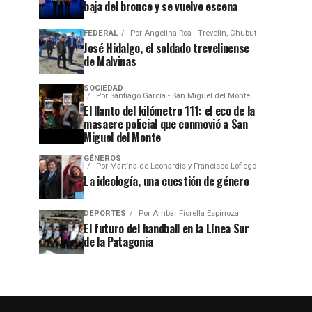
baja del bronce y se vuelve escena
FEDERAL
Por
Angelina Roa - Trevelin, Chubut
José Hidalgo, el soldado trevelinense
de Malvinas
SOCIEDAD
Por
Santiago García - San Miguel del Monte
El llanto del kilómetro 111: el eco de la
masacre policial que conmovió a San
Miguel del Monte
GÉNEROS
Por
Martína de Leonardis y Francisco Lofiego
La ideología, una cuestión de género
DEPORTES
Por
Ambar Fiorella Espinoza
El futuro del handball en la Línea Sur
de la Patagonia