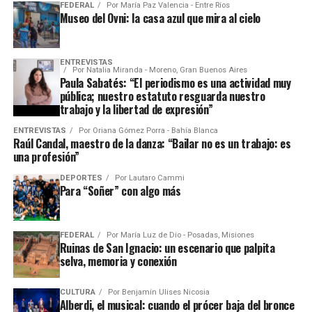
FEDERAL
Por
María Paz Valencia - Entre Ríos
Museo del Ovni: la casa azul que mira al cielo
ENTREVISTAS
Por
Natalia Miranda - Moreno, Gran Buenos Aires
Paula Sabatés: “El periodismo es una actividad muy
pública; nuestro estatuto resguarda nuestro
trabajo y la libertad de expresión”
ENTREVISTAS
Por
Oriana Gómez Porra - Bahía Blanca
Raúl Candal, maestro de la danza: “Bailar no es un trabajo: es
una profesión”
DEPORTES
Por
Lautaro Cammi
Para “Soñer” con algo más
FEDERAL
Por
María Luz de Dio - Posadas, Misiones
Ruinas de San Ignacio: un escenario que palpita
selva, memoria y conexión
CULTURA
Por
Benjamín Ulises Nicosia
Alberdi, el musical: cuando el prócer baja del bronce