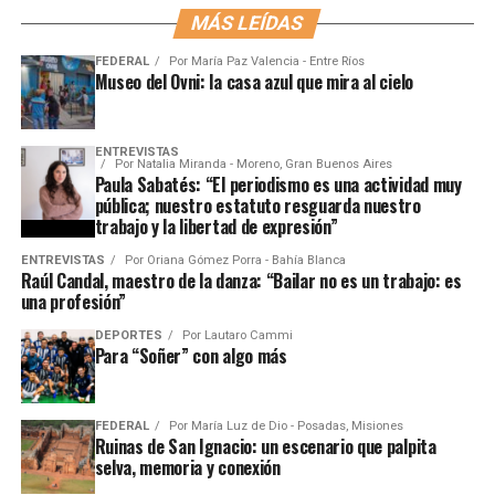
MÁS LEÍDAS
FEDERAL
Por
María Paz Valencia - Entre Ríos
Museo del Ovni: la casa azul que mira al cielo
ENTREVISTAS
Por
Natalia Miranda - Moreno, Gran Buenos Aires
Paula Sabatés: “El periodismo es una actividad muy
pública; nuestro estatuto resguarda nuestro
trabajo y la libertad de expresión”
ENTREVISTAS
Por
Oriana Gómez Porra - Bahía Blanca
Raúl Candal, maestro de la danza: “Bailar no es un trabajo: es
una profesión”
DEPORTES
Por
Lautaro Cammi
Para “Soñer” con algo más
FEDERAL
Por
María Luz de Dio - Posadas, Misiones
Ruinas de San Ignacio: un escenario que palpita
selva, memoria y conexión