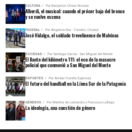
CULTURA
Por
Benjamín Ulises Nicosia
Alberdi, el musical: cuando el prócer baja del bronce
y se vuelve escena
FEDERAL
Por
Angelina Roa - Trevelin, Chubut
José Hidalgo, el soldado trevelinense de Malvinas
SOCIEDAD
Por
Santiago García - San Miguel del Monte
El llanto del kilómetro 111: el eco de la masacre
policial que conmovió a San Miguel del Monte
DEPORTES
Por
Ambar Fiorella Espinoza
El futuro del handball en la Línea Sur de la Patagonia
GÉNEROS
Por
Martína de Leonardis y Francisco Lofiego
La ideología, una cuestión de género