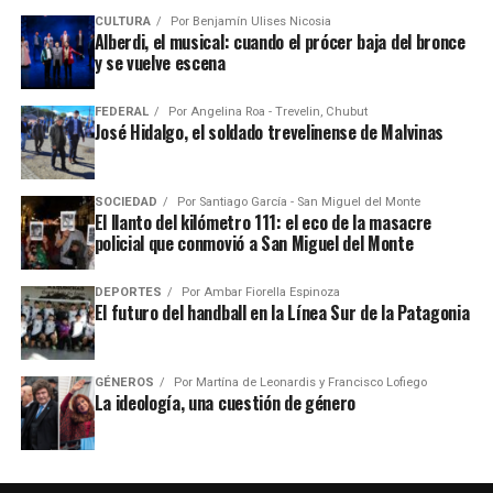
CULTURA
Por
Benjamín Ulises Nicosia
Alberdi, el musical: cuando el prócer baja del bronce
y se vuelve escena
FEDERAL
Por
Angelina Roa - Trevelin, Chubut
José Hidalgo, el soldado trevelinense de Malvinas
SOCIEDAD
Por
Santiago García - San Miguel del Monte
El llanto del kilómetro 111: el eco de la masacre
policial que conmovió a San Miguel del Monte
DEPORTES
Por
Ambar Fiorella Espinoza
El futuro del handball en la Línea Sur de la Patagonia
GÉNEROS
Por
Martína de Leonardis y Francisco Lofiego
La ideología, una cuestión de género