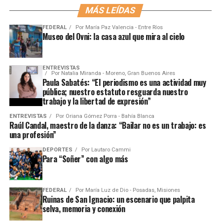
MÁS LEÍDAS
FEDERAL
Por
María Paz Valencia - Entre Ríos
Museo del Ovni: la casa azul que mira al cielo
ENTREVISTAS
Por
Natalia Miranda - Moreno, Gran Buenos Aires
Paula Sabatés: “El periodismo es una actividad muy
pública; nuestro estatuto resguarda nuestro
trabajo y la libertad de expresión”
ENTREVISTAS
Por
Oriana Gómez Porra - Bahía Blanca
Raúl Candal, maestro de la danza: “Bailar no es un trabajo: es
una profesión”
DEPORTES
Por
Lautaro Cammi
Para “Soñer” con algo más
FEDERAL
Por
María Luz de Dio - Posadas, Misiones
Ruinas de San Ignacio: un escenario que palpita
selva, memoria y conexión