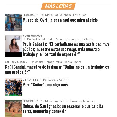
MÁS LEÍDAS
FEDERAL
Por
María Paz Valencia - Entre Ríos
Museo del Ovni: la casa azul que mira al cielo
ENTREVISTAS
Por
Natalia Miranda - Moreno, Gran Buenos Aires
Paula Sabatés: “El periodismo es una actividad muy
pública; nuestro estatuto resguarda nuestro
trabajo y la libertad de expresión”
ENTREVISTAS
Por
Oriana Gómez Porra - Bahía Blanca
Raúl Candal, maestro de la danza: “Bailar no es un trabajo: es
una profesión”
DEPORTES
Por
Lautaro Cammi
Para “Soñer” con algo más
FEDERAL
Por
María Luz de Dio - Posadas, Misiones
Ruinas de San Ignacio: un escenario que palpita
selva, memoria y conexión