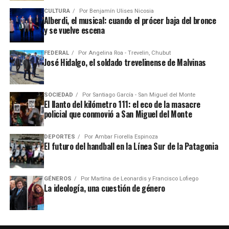
CULTURA
Por
Benjamín Ulises Nicosia
Alberdi, el musical: cuando el prócer baja del bronce
y se vuelve escena
FEDERAL
Por
Angelina Roa - Trevelin, Chubut
José Hidalgo, el soldado trevelinense de Malvinas
SOCIEDAD
Por
Santiago García - San Miguel del Monte
El llanto del kilómetro 111: el eco de la masacre
policial que conmovió a San Miguel del Monte
DEPORTES
Por
Ambar Fiorella Espinoza
El futuro del handball en la Línea Sur de la Patagonia
GÉNEROS
Por
Martína de Leonardis y Francisco Lofiego
La ideología, una cuestión de género