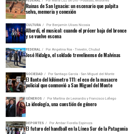
FEDERAL
Por
María Luz de Dio - Posadas, Misiones
Ruinas de San Ignacio: un escenario que palpita
selva, memoria y conexión
CULTURA
Por
Benjamín Ulises Nicosia
Alberdi, el musical: cuando el prócer baja del bronce
y se vuelve escena
FEDERAL
Por
Angelina Roa - Trevelin, Chubut
José Hidalgo, el soldado trevelinense de Malvinas
SOCIEDAD
Por
Santiago García - San Miguel del Monte
El llanto del kilómetro 111: el eco de la masacre
policial que conmovió a San Miguel del Monte
GÉNEROS
Por
Martína de Leonardis y Francisco Lofiego
La ideología, una cuestión de género
DEPORTES
Por
Ambar Fiorella Espinoza
El futuro del handball en la Línea Sur de la Patagonia