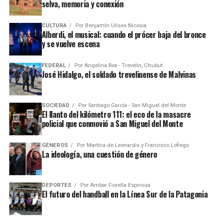
selva, memoria y conexión
CULTURA
Por
Benjamín Ulises Nicosia
Alberdi, el musical: cuando el prócer baja del bronce
y se vuelve escena
FEDERAL
Por
Angelina Roa - Trevelin, Chubut
José Hidalgo, el soldado trevelinense de Malvinas
SOCIEDAD
Por
Santiago García - San Miguel del Monte
El llanto del kilómetro 111: el eco de la masacre
policial que conmovió a San Miguel del Monte
GÉNEROS
Por
Martína de Leonardis y Francisco Lofiego
La ideología, una cuestión de género
DEPORTES
Por
Ambar Fiorella Espinoza
El futuro del handball en la Línea Sur de la Patagonia