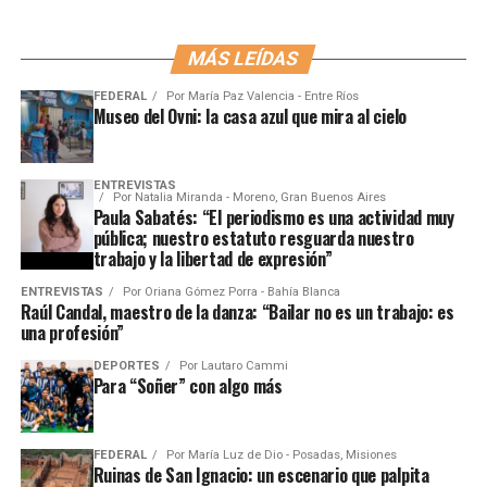
MÁS LEÍDAS
FEDERAL
Por
María Paz Valencia - Entre Ríos
Museo del Ovni: la casa azul que mira al cielo
ENTREVISTAS
Por
Natalia Miranda - Moreno, Gran Buenos Aires
Paula Sabatés: “El periodismo es una actividad muy
pública; nuestro estatuto resguarda nuestro
trabajo y la libertad de expresión”
ENTREVISTAS
Por
Oriana Gómez Porra - Bahía Blanca
Raúl Candal, maestro de la danza: “Bailar no es un trabajo: es
una profesión”
DEPORTES
Por
Lautaro Cammi
Para “Soñer” con algo más
FEDERAL
Por
María Luz de Dio - Posadas, Misiones
Ruinas de San Ignacio: un escenario que palpita