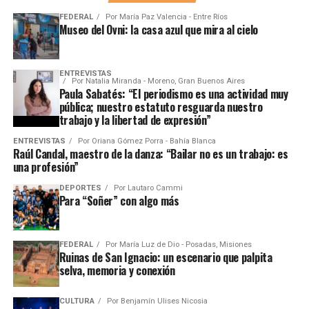
FEDERAL
Por
María Paz Valencia - Entre Ríos
Museo del Ovni: la casa azul que mira al cielo
ENTREVISTAS
Por
Natalia Miranda - Moreno, Gran Buenos Aires
Paula Sabatés: “El periodismo es una actividad muy
pública; nuestro estatuto resguarda nuestro
trabajo y la libertad de expresión”
ENTREVISTAS
Por
Oriana Gómez Porra - Bahía Blanca
Raúl Candal, maestro de la danza: “Bailar no es un trabajo: es
una profesión”
DEPORTES
Por
Lautaro Cammi
Para “Soñer” con algo más
FEDERAL
Por
María Luz de Dio - Posadas, Misiones
Ruinas de San Ignacio: un escenario que palpita
selva, memoria y conexión
CULTURA
Por
Benjamín Ulises Nicosia