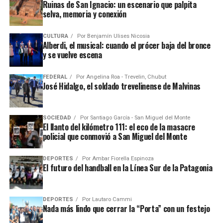
Ruinas de San Ignacio: un escenario que palpita
selva, memoria y conexión
CULTURA
Por
Benjamín Ulises Nicosia
Alberdi, el musical: cuando el prócer baja del bronce
y se vuelve escena
FEDERAL
Por
Angelina Roa - Trevelin, Chubut
José Hidalgo, el soldado trevelinense de Malvinas
SOCIEDAD
Por
Santiago García - San Miguel del Monte
El llanto del kilómetro 111: el eco de la masacre
policial que conmovió a San Miguel del Monte
DEPORTES
Por
Ambar Fiorella Espinoza
El futuro del handball en la Línea Sur de la Patagonia
DEPORTES
Por
Lautaro Cammi
Nada más lindo que cerrar la “Porta” con un festejo