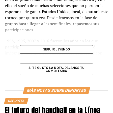
ello, el sueño de muchas selecciones que no pierden la
esperanza de ganar. Estados Unidos, local, disputará este
torneo por quinta vez. Desde fracasos en la fase de
grupos hasta llegar a las semifinales, repasemos sus
participaciones.
1993, 1995, 2007 y 2016 fueron los años en los que
participó. Desde 1990 la CONMEBOL implementó
SEGUIR LEYENDO
invitar a países de otras regiones para completar con
las diez naciones de América del Sur.
SI TE GUSTÓ LA NOTA, DEJANOS TU
En 1993 Ecuador albergaba la Copa América y Estados
COMENTARIO
Unidos fue invitada por primera vez a la competición.
Lograría un solo punto y terminaría en la última
posición de la fase de grupos. Empató un partido (3-3)
MÁS NOTAS SOBRE DEPORTES
frente a Venezuela en el que se fue al entretiempo
ganando 3-0.
DEPORTES
El futuro del handball en la Línea
Dos años más tarde llegaría lo que fue su mejor