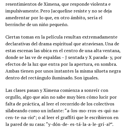
resentimientos de Ximena, que responde violenta e
impulsivamente. Pero Jacqueline resiste y no se deja
amedrentar por lo que, en otro ámbito, sería el
berrinche de un niño pequeño.
Ciertas tomas en la película resultan extremadamente
declarativas del drama espiritual que atraviesan. Una de
estas escenas las ubica en el centro de una alta ventana,
donde se las ve de espaldas – J sentada y X parada- y, por
efectos de la luz que entra por la apertura, en sombra.
Ambas tienen por unos instantes la misma silueta negra
dentro del rectángulo iluminado. Son iguales.
Las clases pasan y Ximena comienza a sonreír con
orgullo, algo que aún no sabe muy bien cómo lucir por
falta de práctica, al leer el recorrido de los colectivos
silabeando como un infante: “a-los-mo-rros-es-qui-na-
cen-te-na-rio”; o al leer el graffiti que le escribieron en
la pared de su casa: “y-dón-de- es-tá-la-a-le-grí-a?”.