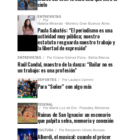
cielo
ENTREVISTAS
Por
Natalia Miranda - Moreno, Gran Buenos Aires
Paula Sabatés: “El periodismo es una
actividad muy pública; nuestro
estatuto resguarda nuestro trabajo y
la libertad de expresión”
ENTREVISTAS
Por
Oriana Gómez Porra - Bahía Blanca
Raúl Candal, maestro de la danza: “Bailar no es
un trabajo: es una profesión”
DEPORTES
Por
Lautaro Cammi
Para “Soñer” con algo más
FEDERAL
Por
María Luz de Dio - Posadas, Misiones
Ruinas de San Ignacio: un escenario
que palpita selva, memoria y conexión
CULTURA
Por
Benjamín Ulises Nicosia
Alberdi, el musical: cuando el prócer