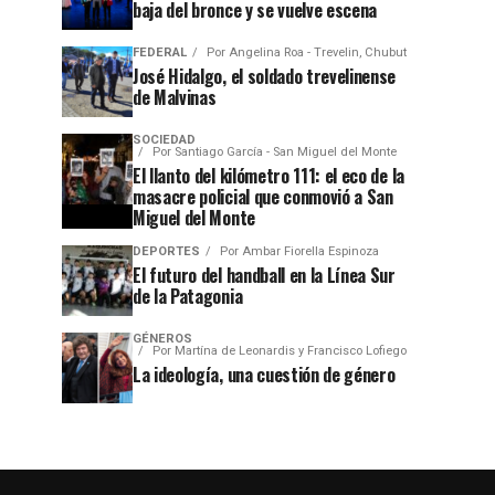
baja del bronce y se vuelve escena
FEDERAL
Por
Angelina Roa - Trevelin, Chubut
José Hidalgo, el soldado trevelinense
de Malvinas
SOCIEDAD
Por
Santiago García - San Miguel del Monte
El llanto del kilómetro 111: el eco de la
masacre policial que conmovió a San
Miguel del Monte
DEPORTES
Por
Ambar Fiorella Espinoza
El futuro del handball en la Línea Sur
de la Patagonia
GÉNEROS
Por
Martína de Leonardis y Francisco Lofiego
La ideología, una cuestión de género