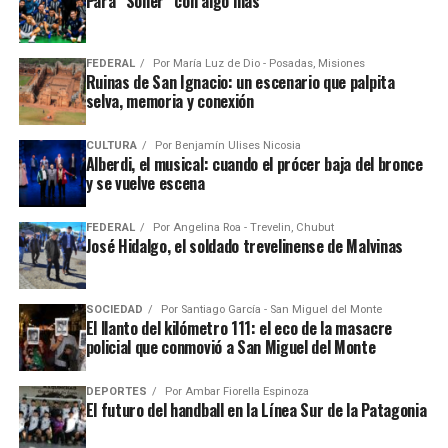
Para “Soñer” con algo más
FEDERAL
Por
María Luz de Dio - Posadas, Misiones
Ruinas de San Ignacio: un escenario que palpita
selva, memoria y conexión
CULTURA
Por
Benjamín Ulises Nicosia
Alberdi, el musical: cuando el prócer baja del bronce
y se vuelve escena
FEDERAL
Por
Angelina Roa - Trevelin, Chubut
José Hidalgo, el soldado trevelinense de Malvinas
SOCIEDAD
Por
Santiago García - San Miguel del Monte
El llanto del kilómetro 111: el eco de la masacre
policial que conmovió a San Miguel del Monte
DEPORTES
Por
Ambar Fiorella Espinoza
El futuro del handball en la Línea Sur de la Patagonia