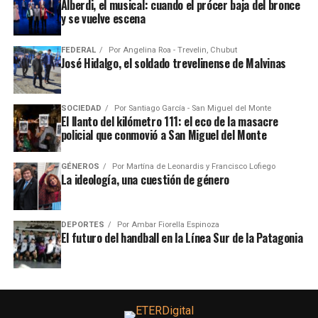
Alberdi, el musical: cuando el prócer baja del bronce
y se vuelve escena
FEDERAL
Por
Angelina Roa - Trevelin, Chubut
José Hidalgo, el soldado trevelinense de Malvinas
SOCIEDAD
Por
Santiago García - San Miguel del Monte
El llanto del kilómetro 111: el eco de la masacre
policial que conmovió a San Miguel del Monte
GÉNEROS
Por
Martína de Leonardis y Francisco Lofiego
La ideología, una cuestión de género
DEPORTES
Por
Ambar Fiorella Espinoza
El futuro del handball en la Línea Sur de la Patagonia