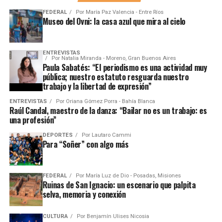
FEDERAL
Por
María Paz Valencia - Entre Ríos
Museo del Ovni: la casa azul que mira al cielo
ENTREVISTAS
Por
Natalia Miranda - Moreno, Gran Buenos Aires
Paula Sabatés: “El periodismo es una actividad muy
pública; nuestro estatuto resguarda nuestro
trabajo y la libertad de expresión”
ENTREVISTAS
Por
Oriana Gómez Porra - Bahía Blanca
Raúl Candal, maestro de la danza: “Bailar no es un trabajo: es
una profesión”
DEPORTES
Por
Lautaro Cammi
Para “Soñer” con algo más
FEDERAL
Por
María Luz de Dio - Posadas, Misiones
Ruinas de San Ignacio: un escenario que palpita
selva, memoria y conexión
CULTURA
Por
Benjamín Ulises Nicosia