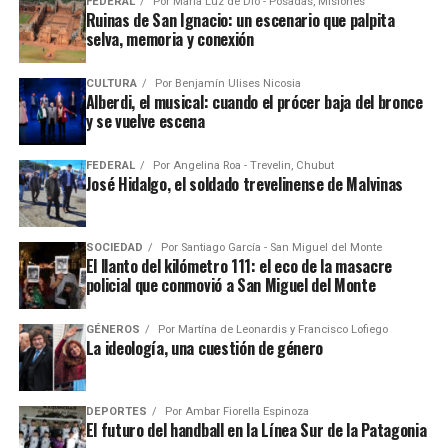
FEDERAL
Por
María Luz de Dio - Posadas, Misiones
Ruinas de San Ignacio: un escenario que palpita
selva, memoria y conexión
CULTURA
Por
Benjamín Ulises Nicosia
Alberdi, el musical: cuando el prócer baja del bronce
y se vuelve escena
FEDERAL
Por
Angelina Roa - Trevelin, Chubut
José Hidalgo, el soldado trevelinense de Malvinas
SOCIEDAD
Por
Santiago García - San Miguel del Monte
El llanto del kilómetro 111: el eco de la masacre
policial que conmovió a San Miguel del Monte
GÉNEROS
Por
Martína de Leonardis y Francisco Lofiego
La ideología, una cuestión de género
DEPORTES
Por
Ambar Fiorella Espinoza
El futuro del handball en la Línea Sur de la Patagonia