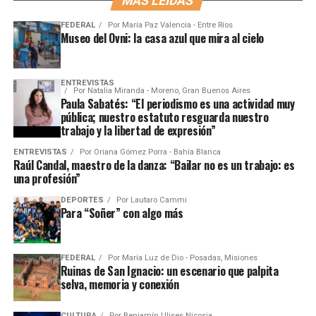
MÁS LEÍDAS
FEDERAL
Por
María Paz Valencia - Entre Ríos
Museo del Ovni: la casa azul que mira al cielo
ENTREVISTAS
Por
Natalia Miranda - Moreno, Gran Buenos Aires
Paula Sabatés: “El periodismo es una actividad muy
pública; nuestro estatuto resguarda nuestro
trabajo y la libertad de expresión”
ENTREVISTAS
Por
Oriana Gómez Porra - Bahía Blanca
Raúl Candal, maestro de la danza: “Bailar no es un trabajo: es
una profesión”
DEPORTES
Por
Lautaro Cammi
Para “Soñer” con algo más
FEDERAL
Por
María Luz de Dio - Posadas, Misiones
Ruinas de San Ignacio: un escenario que palpita
selva, memoria y conexión
CULTURA
Por
Benjamín Ulises Nicosia