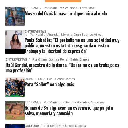
FEDERAL
Por
María Paz Valencia - Entre Ríos
Museo del Ovni: la casa azul que mira al cielo
ENTREVISTAS
Por
Natalia Miranda - Moreno, Gran Buenos Aires
Paula Sabatés: “El periodismo es una actividad muy
pública; nuestro estatuto resguarda nuestro
trabajo y la libertad de expresión”
ENTREVISTAS
Por
Oriana Gómez Porra - Bahía Blanca
Raúl Candal, maestro de la danza: “Bailar no es un trabajo: es
una profesión”
DEPORTES
Por
Lautaro Cammi
Para “Soñer” con algo más
FEDERAL
Por
María Luz de Dio - Posadas, Misiones
Ruinas de San Ignacio: un escenario que palpita
selva, memoria y conexión
CULTURA
Por
Benjamín Ulises Nicosia