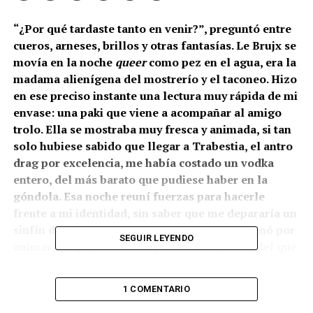
“¿Por qué tardaste tanto en venir?”, preguntó entre
cueros, arneses, brillos y otras fantasías. Le Brujx se
movía en la noche
queer
como pez en el agua, era la
madama alienígena del mostrerío y el taconeo. Hizo
en ese preciso instante una lectura muy rápida de mi
envase: una paki que viene a acompañar al amigo
trolo. Ella se mostraba muy fresca y animada, si tan
solo hubiese sabido que llegar a Trabestia, el antro
drag por excelencia, me había costado un vodka
entero, del más barato que pudiese haber en la
góndola. Esa noche reuní fuerzas para hacerle
frente a mi identidad, sin saber que me depararía un
sinfín de luchas internas. El alcohol me terminó por
SEGUIR LEYENDO
animar a jugar con un maquillaje más osado del que
estaba acostumbrada y Le Brujx lo sabía.
1 COMENTARIO
Mi primera zambullida en el universo drag ocurrió hace
algunos años atrás en Sitges, el emblemático boliche