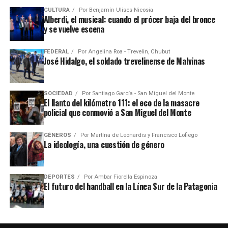
CULTURA
Por
Benjamín Ulises Nicosia
Alberdi, el musical: cuando el prócer baja del bronce
y se vuelve escena
FEDERAL
Por
Angelina Roa - Trevelin, Chubut
José Hidalgo, el soldado trevelinense de Malvinas
SOCIEDAD
Por
Santiago García - San Miguel del Monte
El llanto del kilómetro 111: el eco de la masacre
policial que conmovió a San Miguel del Monte
GÉNEROS
Por
Martína de Leonardis y Francisco Lofiego
La ideología, una cuestión de género
DEPORTES
Por
Ambar Fiorella Espinoza
El futuro del handball en la Línea Sur de la Patagonia