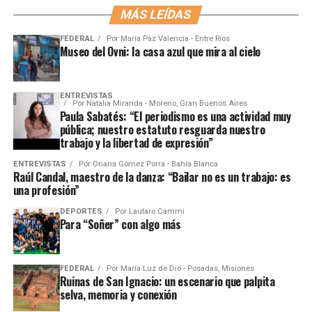
MÁS LEÍDAS
FEDERAL
Por
María Paz Valencia - Entre Ríos
Museo del Ovni: la casa azul que mira al cielo
ENTREVISTAS
Por
Natalia Miranda - Moreno, Gran Buenos Aires
Paula Sabatés: “El periodismo es una actividad muy
pública; nuestro estatuto resguarda nuestro
trabajo y la libertad de expresión”
ENTREVISTAS
Por
Oriana Gómez Porra - Bahía Blanca
Raúl Candal, maestro de la danza: “Bailar no es un trabajo: es
una profesión”
DEPORTES
Por
Lautaro Cammi
Para “Soñer” con algo más
FEDERAL
Por
María Luz de Dio - Posadas, Misiones
Ruinas de San Ignacio: un escenario que palpita
selva, memoria y conexión