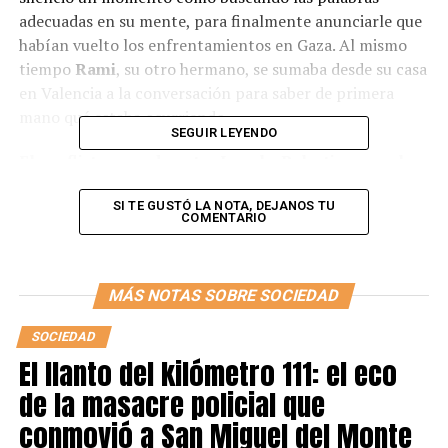
adecuadas en su mente, para finalmente anunciarle que
habían vuelto los enfrentamientos en Gaza. Al mismo
tiempo
Rami
, su otro hermano, se sumaba desde su casa
en Valencia a la conversación para saber de primera
mano qué estaba ocurriendo.
SEGUIR LEYENDO
El conflicto armado entre Israel y Palestina por el
territorio
no es algo que se dio en 2023
sorpresivamente, de hecho, para poder comprenderlo
SI TE GUSTÓ LA NOTA, DEJANOS TU
COMENTARIO
hay que remontarse a más de un siglo atrás con la caída
del Imperio Otomano. En 1917 el gobierno británico
emitió la Declaración Balfour que expresaba su apoyo al
MÁS NOTAS SOBRE SOCIEDAD
establecimiento de un estado judío permanente en
Palestina.
SOCIEDAD
El llanto del kilómetro 111: el eco
de la masacre policial que
conmovió a San Miguel del Monte