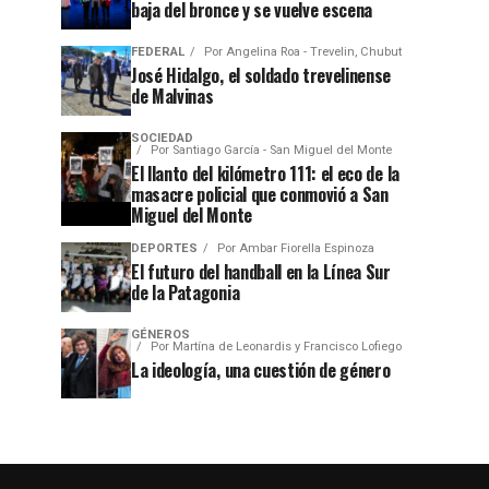
baja del bronce y se vuelve escena
FEDERAL
Por
Angelina Roa - Trevelin, Chubut
José Hidalgo, el soldado trevelinense
de Malvinas
SOCIEDAD
Por
Santiago García - San Miguel del Monte
El llanto del kilómetro 111: el eco de la
masacre policial que conmovió a San
Miguel del Monte
DEPORTES
Por
Ambar Fiorella Espinoza
El futuro del handball en la Línea Sur
de la Patagonia
GÉNEROS
Por
Martína de Leonardis y Francisco Lofiego
La ideología, una cuestión de género