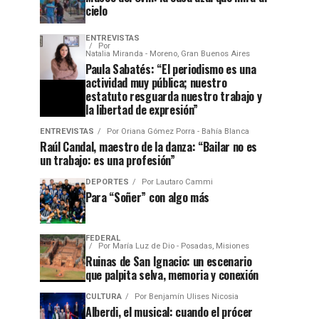
cielo
ENTREVISTAS
Por
Natalia Miranda - Moreno, Gran Buenos Aires
Paula Sabatés: “El periodismo es una
actividad muy pública; nuestro
estatuto resguarda nuestro trabajo y
la libertad de expresión”
ENTREVISTAS
Por
Oriana Gómez Porra - Bahía Blanca
Raúl Candal, maestro de la danza: “Bailar no es
un trabajo: es una profesión”
DEPORTES
Por
Lautaro Cammi
Para “Soñer” con algo más
FEDERAL
Por
María Luz de Dio - Posadas, Misiones
Ruinas de San Ignacio: un escenario
que palpita selva, memoria y conexión
CULTURA
Por
Benjamín Ulises Nicosia
Alberdi, el musical: cuando el prócer