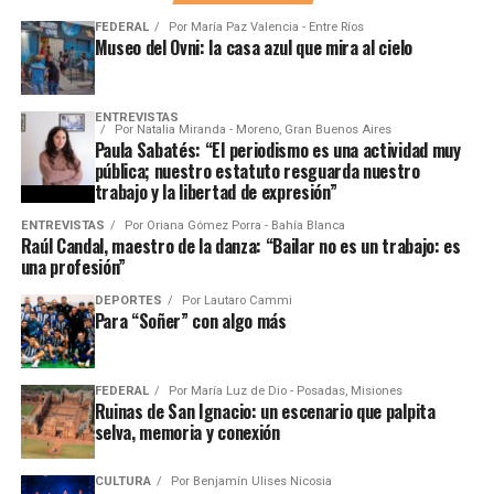
FEDERAL
Por
María Paz Valencia - Entre Ríos
Museo del Ovni: la casa azul que mira al cielo
ENTREVISTAS
Por
Natalia Miranda - Moreno, Gran Buenos Aires
Paula Sabatés: “El periodismo es una actividad muy
pública; nuestro estatuto resguarda nuestro
trabajo y la libertad de expresión”
ENTREVISTAS
Por
Oriana Gómez Porra - Bahía Blanca
Raúl Candal, maestro de la danza: “Bailar no es un trabajo: es
una profesión”
DEPORTES
Por
Lautaro Cammi
Para “Soñer” con algo más
FEDERAL
Por
María Luz de Dio - Posadas, Misiones
Ruinas de San Ignacio: un escenario que palpita
selva, memoria y conexión
CULTURA
Por
Benjamín Ulises Nicosia