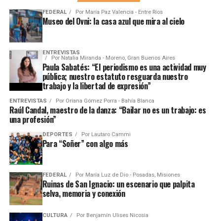
FEDERAL
Por
María Paz Valencia - Entre Ríos
Museo del Ovni: la casa azul que mira al cielo
ENTREVISTAS
Por
Natalia Miranda - Moreno, Gran Buenos Aires
Paula Sabatés: “El periodismo es una actividad muy
pública; nuestro estatuto resguarda nuestro
trabajo y la libertad de expresión”
ENTREVISTAS
Por
Oriana Gómez Porra - Bahía Blanca
Raúl Candal, maestro de la danza: “Bailar no es un trabajo: es
una profesión”
DEPORTES
Por
Lautaro Cammi
Para “Soñer” con algo más
FEDERAL
Por
María Luz de Dio - Posadas, Misiones
Ruinas de San Ignacio: un escenario que palpita
selva, memoria y conexión
CULTURA
Por
Benjamín Ulises Nicosia