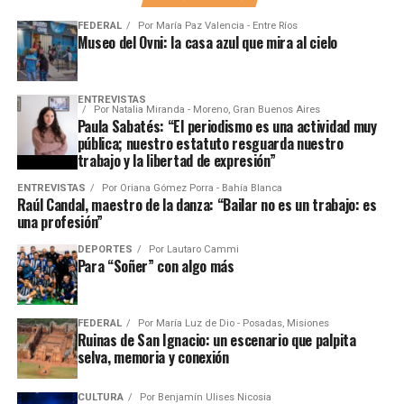
FEDERAL
Por
María Paz Valencia - Entre Ríos
Museo del Ovni: la casa azul que mira al cielo
ENTREVISTAS
Por
Natalia Miranda - Moreno, Gran Buenos Aires
Paula Sabatés: “El periodismo es una actividad muy
pública; nuestro estatuto resguarda nuestro
trabajo y la libertad de expresión”
ENTREVISTAS
Por
Oriana Gómez Porra - Bahía Blanca
Raúl Candal, maestro de la danza: “Bailar no es un trabajo: es
una profesión”
DEPORTES
Por
Lautaro Cammi
Para “Soñer” con algo más
FEDERAL
Por
María Luz de Dio - Posadas, Misiones
Ruinas de San Ignacio: un escenario que palpita
selva, memoria y conexión
CULTURA
Por
Benjamín Ulises Nicosia