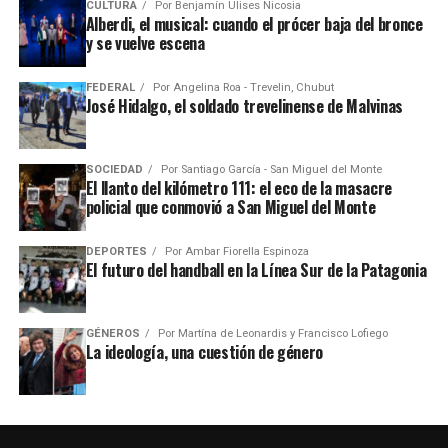
CULTURA
Por
Benjamín Ulises Nicosia
Alberdi, el musical: cuando el prócer baja del bronce
y se vuelve escena
FEDERAL
Por
Angelina Roa - Trevelin, Chubut
José Hidalgo, el soldado trevelinense de Malvinas
SOCIEDAD
Por
Santiago García - San Miguel del Monte
El llanto del kilómetro 111: el eco de la masacre
policial que conmovió a San Miguel del Monte
DEPORTES
Por
Ambar Fiorella Espinoza
El futuro del handball en la Línea Sur de la Patagonia
GÉNEROS
Por
Martína de Leonardis y Francisco Lofiego
La ideología, una cuestión de género