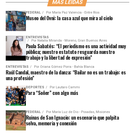
MÁS LEÍDAS
FEDERAL
Por
María Paz Valencia - Entre Ríos
Museo del Ovni: la casa azul que mira al cielo
ENTREVISTAS
Por
Natalia Miranda - Moreno, Gran Buenos Aires
Paula Sabatés: “El periodismo es una actividad muy
pública; nuestro estatuto resguarda nuestro
trabajo y la libertad de expresión”
ENTREVISTAS
Por
Oriana Gómez Porra - Bahía Blanca
Raúl Candal, maestro de la danza: “Bailar no es un trabajo: es
una profesión”
DEPORTES
Por
Lautaro Cammi
Para “Soñer” con algo más
FEDERAL
Por
María Luz de Dio - Posadas, Misiones
Ruinas de San Ignacio: un escenario que palpita
selva, memoria y conexión