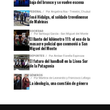
baja del bronce y se vuelve escena
FEDERAL
Por
Angelina Roa - Trevelin, Chubut
José Hidalgo, el soldado trevelinense
de Malvinas
SOCIEDAD
Por
Santiago García - San Miguel del Monte
El llanto del kilómetro 111: el eco de la
masacre policial que conmovió a San
Miguel del Monte
DEPORTES
Por
Ambar Fiorella Espinoza
El futuro del handball en la Línea Sur
de la Patagonia
GÉNEROS
Por
Martína de Leonardis y Francisco Lofiego
La ideología, una cuestión de género