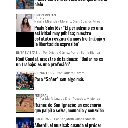
cielo
ENTREVISTAS
Por
Natalia Miranda - Moreno, Gran Buenos Aires
Paula Sabatés: “El periodismo es una
actividad muy pública; nuestro
estatuto resguarda nuestro trabajo y
la libertad de expresión”
ENTREVISTAS
Por
Oriana Gómez Porra - Bahía Blanca
Raúl Candal, maestro de la danza: “Bailar no es
un trabajo: es una profesión”
DEPORTES
Por
Lautaro Cammi
Para “Soñer” con algo más
FEDERAL
Por
María Luz de Dio - Posadas, Misiones
Ruinas de San Ignacio: un escenario
que palpita selva, memoria y conexión
CULTURA
Por
Benjamín Ulises Nicosia
Alberdi, el musical: cuando el prócer