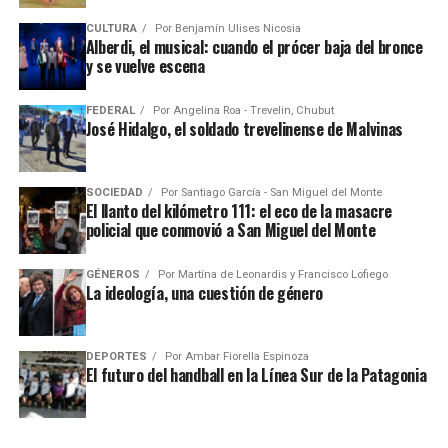
CULTURA
Por
Benjamín Ulises Nicosia
Alberdi, el musical: cuando el prócer baja del bronce
y se vuelve escena
FEDERAL
Por
Angelina Roa - Trevelin, Chubut
José Hidalgo, el soldado trevelinense de Malvinas
SOCIEDAD
Por
Santiago García - San Miguel del Monte
El llanto del kilómetro 111: el eco de la masacre
policial que conmovió a San Miguel del Monte
GÉNEROS
Por
Martína de Leonardis y Francisco Lofiego
La ideología, una cuestión de género
DEPORTES
Por
Ambar Fiorella Espinoza
El futuro del handball en la Línea Sur de la Patagonia