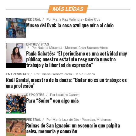
MÁS LEÍDAS
FEDERAL
Por
María Paz Valencia - Entre Ríos
Museo del Ovni: la casa azul que mira al cielo
ENTREVISTAS
Por
Natalia Miranda - Moreno, Gran Buenos Aires
Paula Sabatés: “El periodismo es una actividad muy
pública; nuestro estatuto resguarda nuestro
trabajo y la libertad de expresión”
ENTREVISTAS
Por
Oriana Gómez Porra - Bahía Blanca
Raúl Candal, maestro de la danza: “Bailar no es un trabajo: es
una profesión”
DEPORTES
Por
Lautaro Cammi
Para “Soñer” con algo más
FEDERAL
Por
María Luz de Dio - Posadas, Misiones
Ruinas de San Ignacio: un escenario que palpita
selva, memoria y conexión