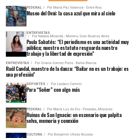
FEDERAL
Por
María Paz Valencia - Entre Ríos
Museo del Ovni: la casa azul que mira al cielo
ENTREVISTAS
Por
Natalia Miranda - Moreno, Gran Buenos Aires
Paula Sabatés: “El periodismo es una actividad muy
pública; nuestro estatuto resguarda nuestro
trabajo y la libertad de expresión”
ENTREVISTAS
Por
Oriana Gómez Porra - Bahía Blanca
Raúl Candal, maestro de la danza: “Bailar no es un trabajo: es
una profesión”
DEPORTES
Por
Lautaro Cammi
Para “Soñer” con algo más
FEDERAL
Por
María Luz de Dio - Posadas, Misiones
Ruinas de San Ignacio: un escenario que palpita
selva, memoria y conexión
CULTURA
Por
Benjamín Ulises Nicosia