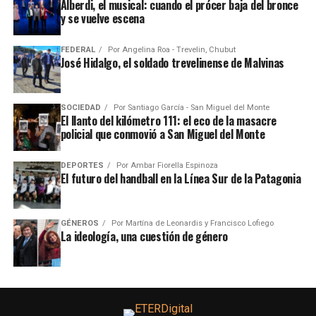
Alberdi, el musical: cuando el prócer baja del bronce
y se vuelve escena
FEDERAL
Por
Angelina Roa - Trevelin, Chubut
José Hidalgo, el soldado trevelinense de Malvinas
SOCIEDAD
Por
Santiago García - San Miguel del Monte
El llanto del kilómetro 111: el eco de la masacre
policial que conmovió a San Miguel del Monte
DEPORTES
Por
Ambar Fiorella Espinoza
El futuro del handball en la Línea Sur de la Patagonia
GÉNEROS
Por
Martína de Leonardis y Francisco Lofiego
La ideología, una cuestión de género